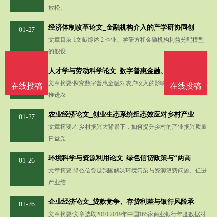
放松、
经济体制改革论文_金融机构介入的产学研协同创
01-27
文章目录 1文献综述 2 企业、学研方和金融机构利益分配模型
的假设
人才学与劳动科学论文_数字普惠金融、非农就业
01-27
文章摘要:探究数字普惠金融对农户收入的影响与作用机制，对
在线投稿
在线投稿
推进农
农业经济论文_创业生态系统组态效应对乡村产业
01-27
文章摘要:在乡村振兴大背景下，如何提升乡村的产业振兴质量
日益受
环境科学与资源利用论文_绿色信贷政策与“两高
01-26
文章摘要:绿色信贷是我国解决环境污染与资源浪费问题、促进
产业结
企业经济论文_贷款竞争、存贷利差与银行风险承
01-26
文章摘要:文章选取2010-2019年中国165家商业银行年度数据对